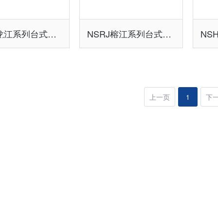
NSLJ龙江系列台式钼检测仪
NSRJ榕江系列台式钼检测仪
上一页
1
下