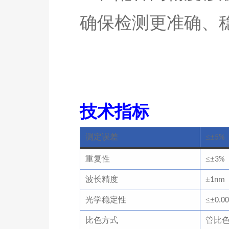
确保检测更准确、
技术指标
测定误差
≤±
5%
重复性
≤±
3%
波长精度
±
1nm
光学稳定性
≤±
0.0
比色方式
管比