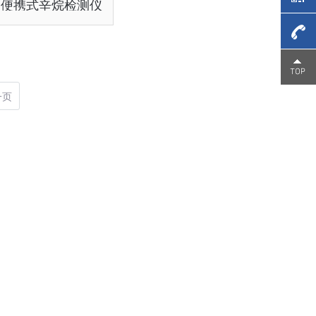
口便携式辛烷检测仪
4006-
一页
266-
326