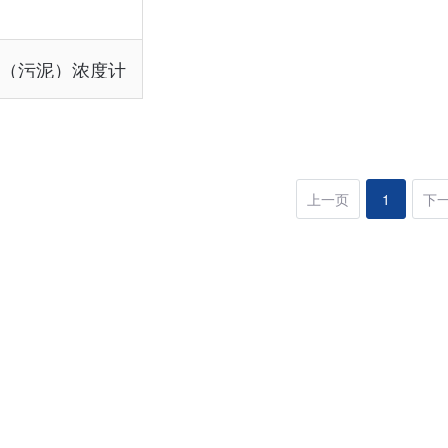
物（污泥）浓度计
上一页
1
下