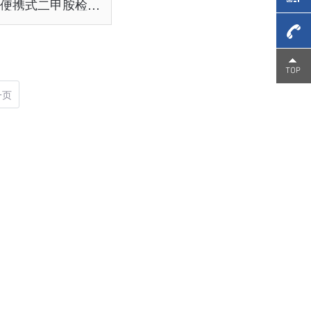
进口便携式二甲胺检测仪
4006-
一页
266-
326