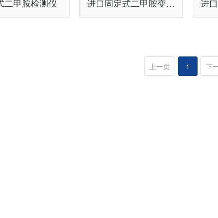
式二甲胺检测仪
进口固定式二甲胺变送器
上一页
1
下