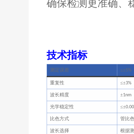
确保检测更准确、
技术指标
测定误差
≤±
5%
重复性
≤±
3%
波长精度
±
1nm
光学稳定性
≤±
0.0
比色方式
管比
波长选择
根据