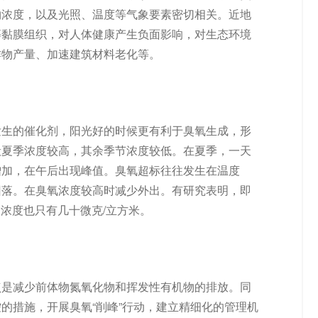
物浓度，以及光照、温度等气象要素密切相关。近地
等黏膜组织，对人体健康产生负面影响，对生态环境
作物产量、加速建筑材料老化等。
发生的催化剂，阳光好的时候更有利于臭氧生成，形
般夏季浓度较高，其余季节浓度较低。在夏季，一天
增加，在午后出现峰值。臭氧超标往往发生在温度
回落。在臭氧浓度较高时减少外出。有研究表明，即
内浓度也只有几十微克/立方米。
点是减少前体物氮氧化物和挥发性有机物的排放。同
的措施，开展臭氧“削峰”行动，建立精细化的管理机