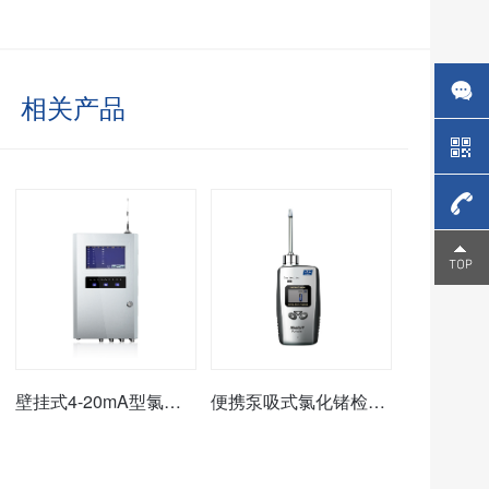
发生的人员中毒事故。
相关产品
4006-
266-
326
壁挂式4-20mA型氯化锗报警控制器/主机
便携泵吸式氯化锗检测仪