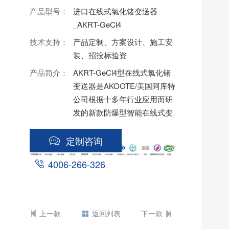
产品型号：
进口在线式氯化锗变送器
_AKRT-GeCl4
技术支持：
产品定制、方案设计、施工安
装、招投标验资
产品简介：
AKRT-GeCl4型在线式氯化锗
变送器是AKOOTE/美国阿库特
公司根据十多年行业应用而研
发的新款防爆型智能在线式变
送器，该变送器采用世界先进
的智能传感技术，性能稳定，
定制咨询
产品设计适用于多种恶劣环
4006-266-326
境。当空气中检测气体浓度过
高时，氯化锗气体变送器自身
可以或通过控制主机在第一时
间发出报警信号，从而有效的
上一款
返回列表
下一款
避免因空气中气体浓度过高而