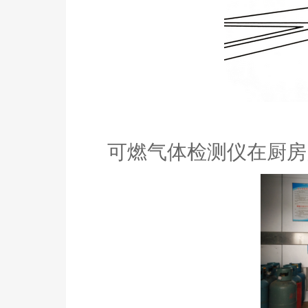
可燃气体检测仪在厨房