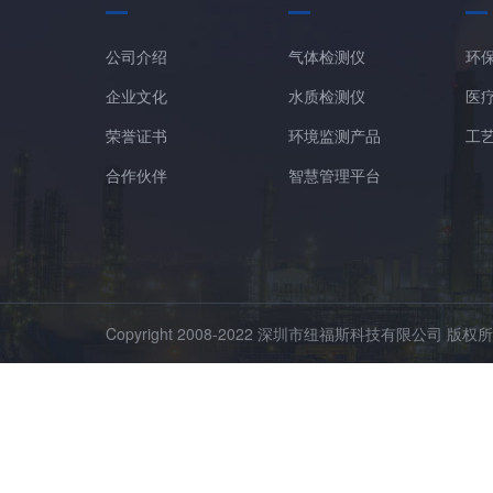
公司介绍
气体检测仪
环
企业文化
水质检测仪
医
荣誉证书
环境监测产品
工
合作伙伴
智慧管理平台
Copyright 2008-2022 深圳市纽福斯科技有限公司