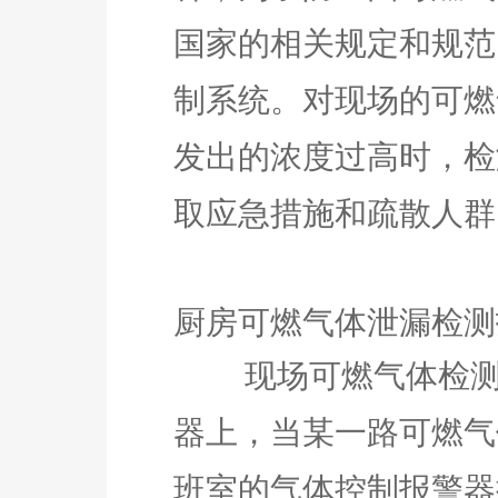
国家的相关规定和规范
制系统。对现场的可燃
发出的浓度过高时，检
取应急措施和疏散人群
厨房可燃气体泄漏检测
现场可燃气体检测仪传
器上，当某一路可燃气
班室的气体控制报警器