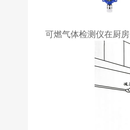
可燃气体检测仪在厨房