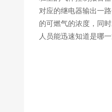
对应的继电器输出一路
的可燃气的浓度，同时
人员能迅速知道是哪一