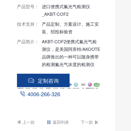
产品型号：
进口便携式氟光气检测仪
_AKBT-COF2
技术支持：
产品定制、方案设计、施工安
装、招投标验资
产品简介：
AKBT-COF2便携式氟光气检
测仪，是美国阿库特/AKOOTE
品牌推出的一种可以随身携带
的检测氟光气浓度的检测仪
器。该产品获得Ex ib II CT4
Gb防爆认证，适用于1、2区危
定制咨询
险场合。结构小巧，清晰易读
4006-266-326
的数据界面，出色的抗干扰性
能， 支持检测氟光气浓度时数
据实时存储记录，大大方便了
客户对检测数据分析的便利
上一款
返回列表
下一款
性。