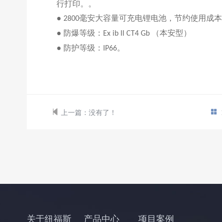
行打印。。
●
毫安
大容量可充电
锂电池，节约使用成本
2
8
00
●
防爆等级：
（本安型）
Ex ib II CT4 Gb
●
防护等级：
。
IP66
上一篇：
没有了！
关于纽福斯
产品中心
项目案例