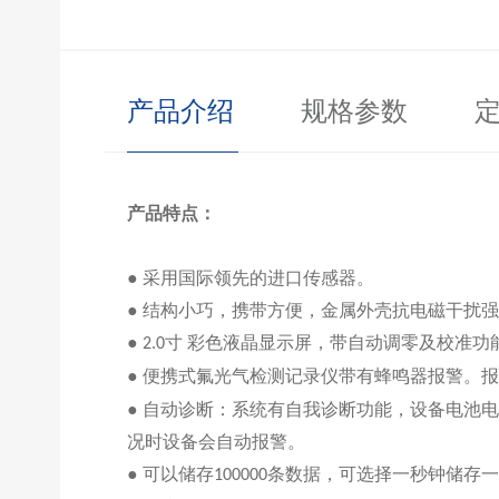
产品介绍
规格参数
产品特点：
● 采用国际领先的进口传感器
。
● 结构小巧，携带方便，
金属外壳抗电磁干扰强
●
寸 彩色液晶显示屏，带自动调零及校准功
2.0
● 便携式
氟光气
检测记录仪带有蜂鸣器报警。报
●
自动诊断：系统有自我诊断功能，设备电池电
况时设备会自动报警。
●
可以储存
条数据，可选择一秒钟储存一
100
0
00