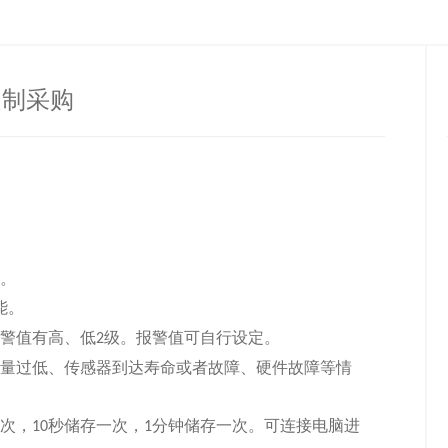
定制采购
。
能。
警值有高、低
级。报警值可自行设定。
2
量过低、传感器到达寿命或者故障、硬件故障等情
次，
秒储存一次，
分钟储存一次。可连接电脑进
10
1