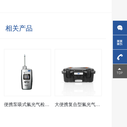
相关产品
4006-
266-
326
便携泵吸式氟光气检测仪
大便携复合型氟光气分析仪