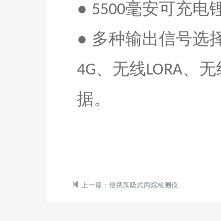
●
毫安
可充电
55
00
●
多种输出信号选
、无线
、无
4G
LORA
据。
上一篇：
便携泵吸式丙烷检测仪