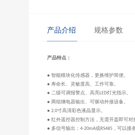
产品介绍
规格参数
产品特点：
● 智能模块化传感器，更换维护简便
。
● 寿命长、灵敏度高、工作可靠
。
● 二级可调报警点、高亮
灯光指示
。
LED
● 两组继电器输出、可驱动外接设备
。
●
寸
高清
彩色
液晶显示
。
2.0
● 红外遥控器控制方法，无需开盖即可
●
多信号输出：
或
，可以接
4-20mA
RS485