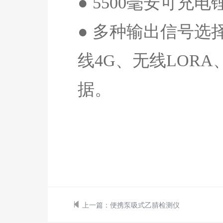
●
5500
毫安可充电
● 多种输出信号选
线
4G
、无线
LORA
据。
上一篇：
便携泵吸式乙腈检测仪