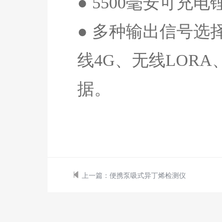
●
5500
毫安可充电
● 多种输出信号选
线
4G
、无线
LORA
据。
上一篇：
便携泵吸式异丁烯检测仪