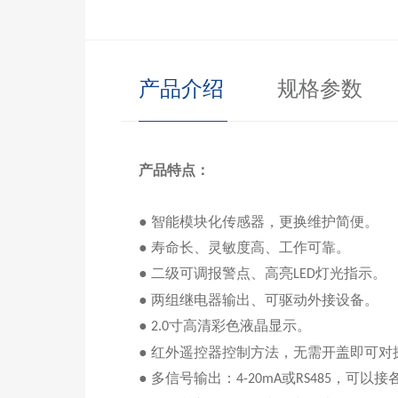
产品介绍
规格参数
产品特点：
● 智能模块化传感器，更换维护简便
。
● 寿命长、灵敏度高、工作可靠
。
● 二级可调报警点、高亮
灯光指示
。
LED
● 两组继电器输出、可驱动外接设备
。
●
寸
高清
彩色
液晶显示
。
2.0
● 红外遥控器控制方法，无需开盖即可
●
多信号输出：
或
，可以接
4-20mA
RS485