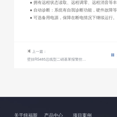
● 拥有远程状态读取、远程调零、远程消音等
● 自动诊断：系统有自我诊断功能，硬件故障
●
可选备用电源，保障在断电情况下继续运行
。
上一篇：
壁挂RS485总线型二硝基苯报警控制器主机
关于纽福斯
产品中心
项目案例