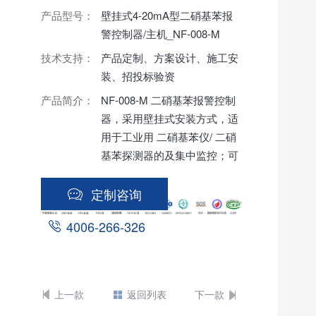
产品型号：
壁挂式4-20mA型二硝基苯报
警控制器/主机_NF-008-M
技术支持：
产品定制、方案设计、施工安
装、招投标验资
产品简介：
NF-008-M 二硝基苯报警控制
器，采用壁挂式安装方式，适
用于工业用 二硝基苯仪/ 二硝
基苯探测器的及集中监控；可
同时采集1～16路 二硝基苯仪
的4-20mA信号，数据集中显
定制咨询
示处理；并且提供RS485有线
4006-266-326
输出，以太网输出、声光报警
信号输出、无线输出等输出方
式供客户选择，配备7寸触摸
液晶显示，读数清晰、操作简
上一款
返回列表
下一款
便美观、方便大气。