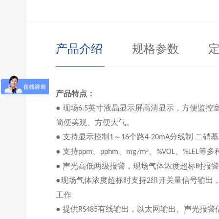
产品介绍
规格参数
产品特点：
● 现场
英寸液晶显示屏高清显示，方便监控
6.5
简便美观、方便大气。
●
支持显示控制
～
个路
分线制
二硝基
1
16
4-20mA
●
支持
、
、
³、
、
等多
ppm
pphm
mg/m
%VOL
%LEL
● 声光高低两级报警，现场气体浓度超标时报
●现场气体浓度超标时支持
组开关量信号输出
2
工作
● 提供
有线输出，以太网输出、声光报警
RS485