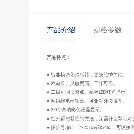
产品介绍
规格参数
产品特点：
● 智能模块化传感器，更换维护简便
。
● 寿命长、灵敏度高、工作可靠
。
● 二级可调报警点、高亮
灯光指示
。
LED
● 两组继电器输出、可驱动外接设备
。
●
寸
高清
彩色
液晶显示
。
2.0
● 红外遥控器控制方法，无需开盖即可
●
多信号输出：
或
，可以接
4-20mA
RS485