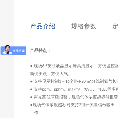
产品介绍
规格参数
产品特点：
● 现场
英寸液晶显示屏高清显示，方便监控
6.5
简便美观、方便大气。
●
支持显示控制
～
个路
分线制
氮气
检
1
16
4-20mA
●
支持
、
、
³、
、
等多
ppm
pphm
mg/m
%VOL
%LEL
● 声光高低两级报警，现场气体浓度超标时报
●现场气体浓度超标时支持
组开关量信号输出
2
工作