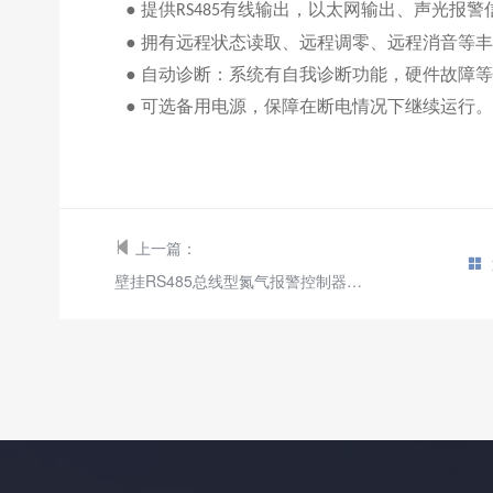
● 提供
有线输出，以太网输出、声光报警
RS485
● 拥有远程状态读取、远程调零、远程消音等
● 自动诊断：系统有自我诊断功能，硬件故障
●
可选备用电源，保障在断电情况下继续运行
。
上一篇：
壁挂RS485总线型氮气报警控制器主机