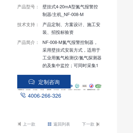
产品型号：
壁挂式4-20mA型氮气报警控
制器/主机_NF-008-M
技术支持：
产品定制、方案设计、施工安
装、招投标验资
产品简介：
NF-008-M氮气报警控制器，
采用壁挂式安装方式，适用于
工业用氮气检测仪/氮气探测器
的及集中监控；可同时采集1
～16路氮气检测仪的4-20mA
信号，数据集中显示处理；并
定制咨询
且提供RS485有线输出，以太
4006-266-326
网输出、声光报警信号输出、
无线输出等输出方式供客户选
择，配备7寸触摸液晶显示，
读数清晰、操作简便美观、方
上一款
返回列表
下一款
便大气。