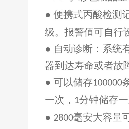
● 便携式
丙酸
检测
级。报警值可自行
●
自动诊断：系统
器到达寿命或者故
●
可以储存
100
0
00
一次，
分钟储存一
1
●
毫安
大容量
2
8
00