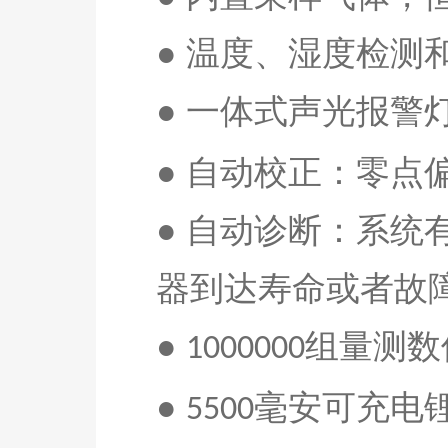
● 温度、湿度检测
● 一体式声光报警
● 自动校正：零点
● 自动诊断：系
器到达寿命或者故
●
组量测数
10
0
0
0
00
●
毫安
可充电
55
00